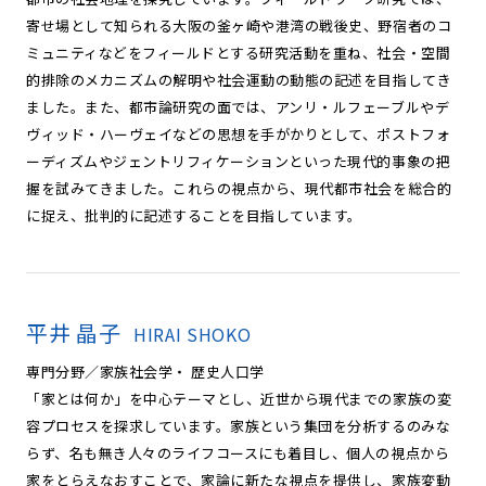
寄せ場として知られる大阪の釜ヶ崎や港湾の戦後史、野宿者のコ
ミュニティなどをフィールドとする研究活動を重ね、社会・空間
的排除のメカニズムの解明や社会運動の動態の記述を目指してき
ました。また、都市論研究の面では、アンリ・ルフェーブルやデ
ヴィッド・ハーヴェイなどの思想を手がかりとして、ポストフォ
ーディズムやジェントリフィケーションといった現代的事象の把
握を試みてきました。これらの視点から、現代都市社会を総合的
に捉え、批判的に記述することを目指しています。
平井 晶子
HIRAI SHOKO
専門分野／家族社会学・ 歴史人口学
「家とは何か」を中心テーマとし、近世から現代までの家族の変
容プロセスを探求しています。家族という集団を分析するのみな
らず、名も無き人々のライフコースにも着目し、個人の視点から
家をとらえなおすことで、家論に新たな視点を提供し、家族変動