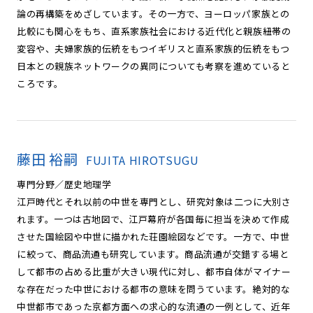
論の再構築をめざしています。その一方で、ヨーロッパ家族との
比較にも関心をもち、直系家族社会における近代化と親族紐帯の
変容や、夫婦家族的伝統をもつイギリスと直系家族的伝統をもつ
日本との親族ネットワークの異同についても考察を進めていると
ころです。
藤田 裕嗣
FUJITA HIROTSUGU
専門分野／歴史地理学
江戸時代とそれ以前の中世を専門とし、研究対象は二つに大別さ
れます。一つは古地図で、江戸幕府が各国毎に担当を決めて作成
させた国絵図や中世に描かれた荘園絵図などです。一方で、中世
に絞って、商品流通も研究しています。商品流通が交錯する場と
して都市の占める比重が大きい現代に対し、都市自体がマイナー
な存在だった中世における都市の意味を問うています。絶対的な
中世都市であった京都方面への求心的な流通の一例として、近年