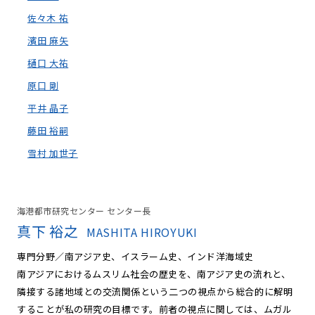
佐々木 祐
濱田 麻矢
樋口 大祐
原口 剛
平井 晶子
藤田 裕嗣
雪村 加世子
海港都市研究センター センター長
真下 裕之
MASHITA HIROYUKI
専門分野／南アジア史、イスラーム史、インド洋海域史
南アジアにおけるムスリム社会の歴史を、南アジア史の流れと、
隣接する諸地域との交流関係という二つの視点から総合的に解明
することが私の研究の目標です。前者の視点に関しては、ムガル