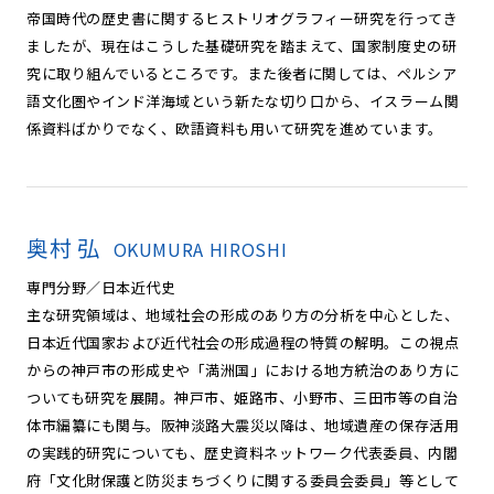
帝国時代の歴史書に関するヒストリオグラフィー研究を行ってき
ましたが、現在はこうした基礎研究を踏まえて、国家制度史の研
究に取り組んでいるところです。また後者に関しては、ペルシア
語文化圏やインド洋海域という新たな切り口から、イスラーム関
係資料ばかりでなく、欧語資料も用いて研究を進めています。
奥村 弘
OKUMURA HIROSHI
専門分野／日本近代史
主な研究領域は、地域社会の形成のあり方の分析を中心とした、
日本近代国家および近代社会の形成過程の特質の解明。この視点
からの神戸市の形成史や「満洲国」における地方統治のあり方に
ついても研究を展開。神戸市、姫路市、小野市、三田市等の自治
体市編纂にも関与。阪神淡路大震災以降は、地域遺産の保存活用
の実践的研究についても、歴史資料ネットワーク代表委員、内閣
府「文化財保護と防災まちづくりに関する委員会委員」等として