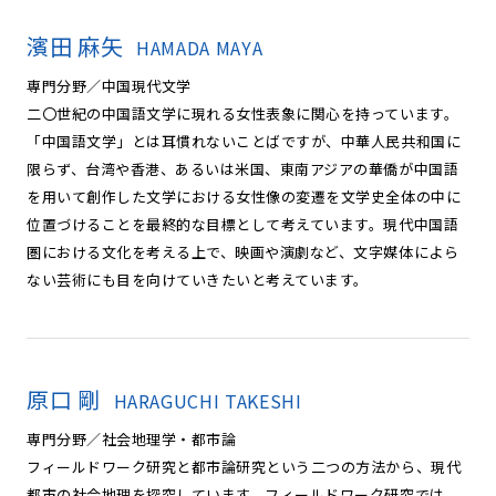
濱田 麻矢
HAMADA MAYA
専門分野／中国現代文学
二〇世紀の中国語文学に現れる女性表象に関心を持っています。
「中国語文学」とは耳慣れないことばですが、中華人民共和国に
限らず、台湾や香港、あるいは米国、東南アジアの華僑が中国語
を用いて創作した文学における女性像の変遷を文学史全体の中に
位置づけることを最終的な目標として考えています。現代中国語
圏における文化を考える上で、映画や演劇など、文字媒体によら
ない芸術にも目を向けていきたいと考えています。
原口 剛
HARAGUCHI TAKESHI
専門分野／社会地理学・都市論
フィールドワーク研究と都市論研究という二つの方法から、現代
都市の社会地理を探究しています。フィールドワーク研究では、