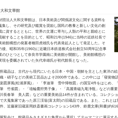
大和文華館
財団法人大和文華館は、日本美術及び関係諸文化に関する資料を
蒐集し、その研究及び鑑賞を奨励し国民の教養と新しい文化の創
成に資するとともに、世界の文運に寄与し人類の平和と親睦とに
貢献することを目的として、昭和21年(1946)に当時の近鉄社長で
美術館構想の発案者種田虎雄氏を代表発起人として発足した。そ
の後、昭和35年(1960)に近畿日本鉄道株式会社創立50周年記念事
業のひとつとして奈良市学園南に美術館が開館し、美術館構想の
実現を委嘱されていた矢代幸雄氏が初代館長となった。
所蔵品は、古代から現代にいたる日本・中国・朝鮮を主とした東洋の絵
織・硝子などの美術工芸品およそ2000件である。この中には「寝覚物
楽図屏風(松浦屏風)」・「李迪筆 雪中帰牧図」の国宝4件をはじめ、
筆 竹雀図」・「埴輪鷹狩男子像」・「高麗青磁九竜浄瓶」などの重要
川長春筆 美人図」などの重要美術品14件が含まれている。コレクシ
で大蒐集家であった原三渓翁(富太郎)の旧蔵品である。また、これとは別
件、近藤家旧蔵富岡鉄斎書画コレクション143件、鈴鹿文庫(和書)約61
展覧会は、館蔵品をさまざまな角度から選択してテーマごとに展示する