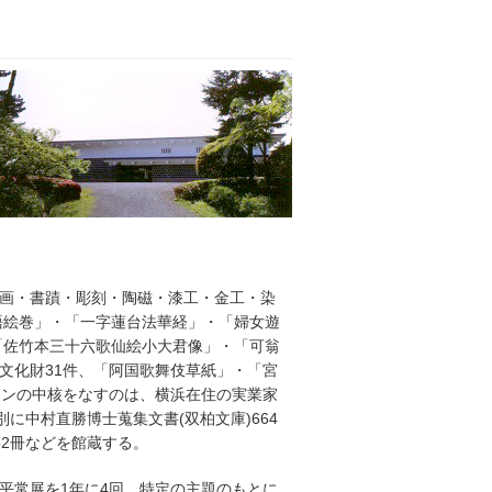
画・書蹟・彫刻・陶磁・漆工・金工・染
語絵巻」・「一字蓮台法華経」・「婦女遊
「佐竹本三十六歌仙絵小大君像」・「可翁
文化財31件、「阿国歌舞伎草紙」・「宮
ョンの中核をなすのは、横浜在住の実業家
に中村直勝博士蒐集文書(双柏文庫)664
62冊などを館蔵する。
平常展を1年に4回、特定の主題のもとに