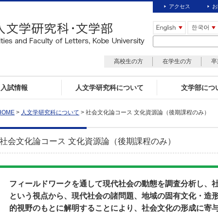
アクセス
お
高校生の方
在学生の方
卒
入試情報
人文学研究科について
文学部につ
HOME
>
人文学研究科について
> 社会文化論コース 文化資源論（後期課程のみ）
社会文化論コース 文化資源論（後期課程のみ）
フィールドワークを通して現代社会の動態を調査分析し、
という視点から、現代社会の諸問題、地域の固有文化・造
的視野のもとに解明することにより、社会文化の形成に寄