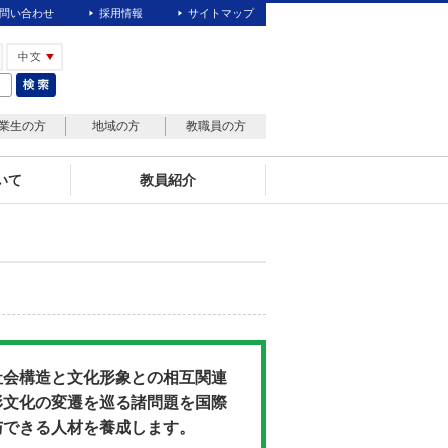
問い合わせ
採用情報
サイトマップ
業生の方
地域の方
教職員の方
いて
教員紹介
社会構造と文化形象との相互関連
形文化の変遷を巡る諸問題を国際
与できる人材を養成します。