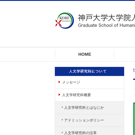
ロ
ー
カ
ル
ナ
ビ
ゲ
ー
HOME
シ
ョ
ン
へ
メッセージ
ジ
ャ
人文学研究科概要
ン
プ
人文学研究科とはなにか
本
文
アドミッションポリシー
へ
ジ
人文学研究科の沿革