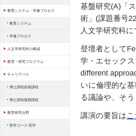
ャ
基盤研究(A)
ン
教育システム・学修プロセス
プ
術」(課題番号2
教育システム
人文学研究科にて
学修プロセス
登壇者としてFei 
人文学研究科の構成
学・エセックス大学)
教育・研究プログラム
different ap
キャリアパス
いに倫理的な基
博士課程前期課程
る議論や、そう
博士課程後期課程
教育研究分野
講演の要旨は
こ
哲学コース 哲学