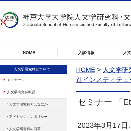
ロ
ー
カ
ル
ナ
ビ
ゲ
ー
HOME
入試情報
人
シ
ョ
ン
HOME
>
人文学研
へ
進インスティテュ
メッセージ
ジ
ャ
人文学研究科概要
ン
プ
セミナー 「Ethi
人文学研究科とはなにか
本
文
アドミッションポリシー
へ
2023年3月1
ジ
人文学研究科の沿革