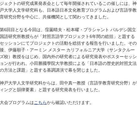
ジェクトの研究成果発表会として毎年開催されているこの催しには、神
戸大学人文学研究科も、日本語日本文化教育プログラムおよび言語学教
育研究分野を中心に、共催機関として関わってきました。
第6回目となる今回は、窪薗晴夫・松本曜・プラシャント パルデシ国立
国語研究所教授らが「対照⾔語学プロジェクト6年間の総括」と題する
セッションにてプロジェクトの活動を総括する報告を行いました。その
後、伊藤順子・アーミン メスター カリフォルニア大学（サンタクルー
ズ校）教授をはじめ、国内外の研究者による研究発表やポスターセッシ
ョンが行われ、小田勝國學院大学教授による「日本語の歴史的対照文法
の方法と課題」と題する基調講演で幕を閉じました。
神戸大学人文学研究科からは、田中真一教授（言語学教育研究分野）が
ィングと韻律要素」と題する研究発表を行いました。
大会プログラムは
こちら
から確認いただけます。