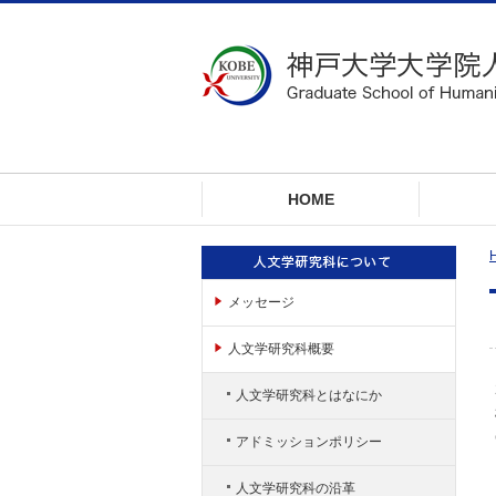
ロ
ー
カ
ル
ナ
ビ
ゲ
ー
HOME
シ
ョ
ン
へ
メッセージ
ジ
ャ
人文学研究科概要
ン
プ
人文学研究科とはなにか
本
文
アドミッションポリシー
へ
ジ
人文学研究科の沿革