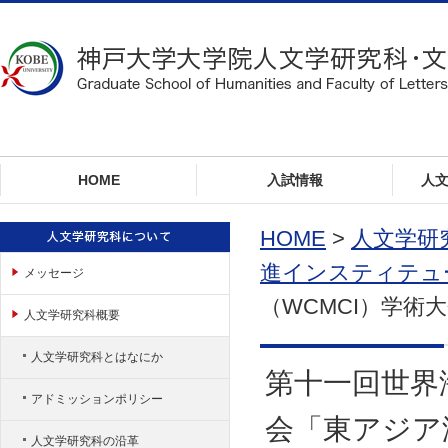
ロ
ー
カ
ル
ナ
ビ
ゲ
ー
HOME
入試情報
人
シ
ョ
ン
HOME
>
人文学研
へ
進インスティテュ
メッセージ
ジ
ャ
（WCMCI）学
人文学研究科概要
ン
プ
人文学研究科とはなにか
本
第十一回世界
文
アドミッションポリシー
へ
会「東アジア
ジ
人文学研究科の沿革