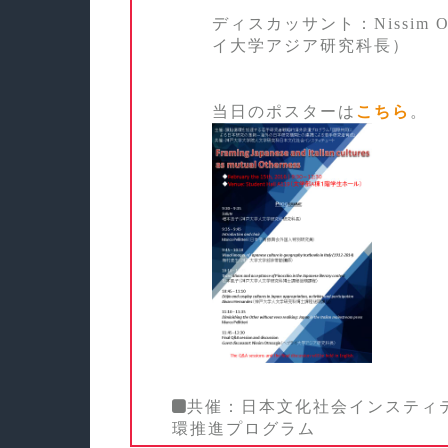
ディスカッサント：Nissim O
イ大学アジア研究科長）
当日のポスターは
こちら
。
共催：日本文化社会インスティ
環推進プログラム