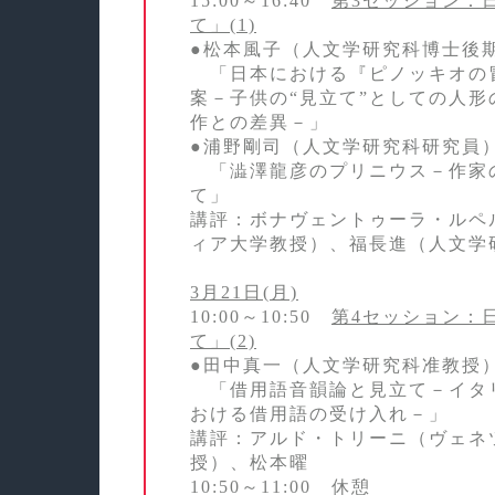
15:00～16:40
第3セッション：
て」(1)
●松本風子（人文学研究科博士後
「日本における『ピノッキオの
案－子供の“見立て”としての人形
作との差異－」
●浦野剛司（人文学研究科研究員
「澁澤龍彦のプリニウス－作家
て」
講評：ボナヴェントゥーラ・ルペ
ィア大学教授）、福長進（人文学
3月21日(月)
10:00～10:50
第4セッション：
て」(2)
●田中真一（人文学研究科准教授
「借用語音韻論と見立て－イタ
おける借用語の受け入れ－」
講評：アルド・トリーニ（ヴェネ
授）、松本曜
10:50～11:00 休憩