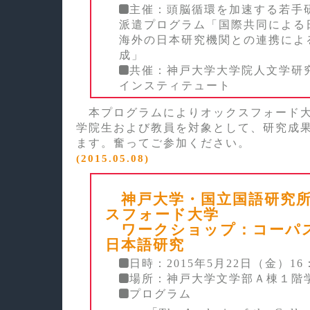
主催：頭脳循環を加速する若手
派遣プログラム「国際共同による
海外の日本研究機関との連携によ
成」
共催：神戸大学大学院人文学研
インスティテュート
本プログラムによりオックスフォード大
学院生および教員を対象として、研究成
ます。奮ってご参加ください。
(2015.05.08)
神戸大学・国立国語研究所
スフォード大学
ワークショップ：コーパ
日本語研究
日時：2015年5月22日（金）16：
場所：神戸大学文学部Ａ棟１階
プログラム