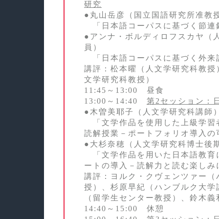
研究
●丸山岳彦（国立国語研究所准教
「日本語コーパスに基づく節連
●アンナ・ボルディロフスカヤ（
員）
「日本語コーパスに基づく外来
講評：松本曜（人文学研究科教授
文学研究科教授）
11:45～13:00 昼食
13:00～14:40
第2セッション：
●木曽美耶子（人文学研究科講師
「文学作品を使用した上級学習
読解授業－ポートフォリオ導入の
●大杉奈穂（人文学研究科博士後
「文学作品を用いた日本語教育
ートの導入－読解力と読む楽しみ
講評：ヨルク・クヴェンツァー（
授）、杉原早紀（ハンブルク大学
（留学生センター教授）、鈴木義
14:40～15:00 休憩