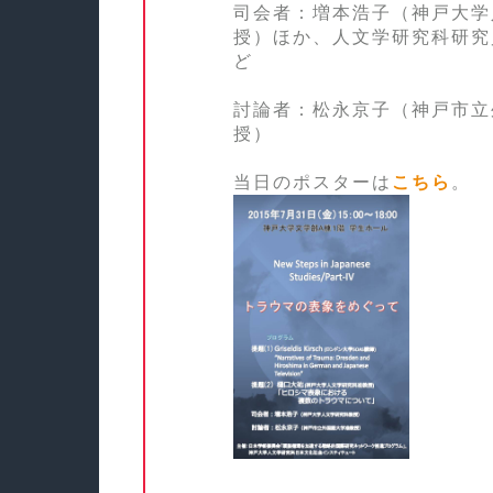
司会者：増本浩子（神戸大学
授）ほか、人文学研究科研究
ど
討論者：松永京子（神戸市立
授）
当日のポスターは
こちら
。