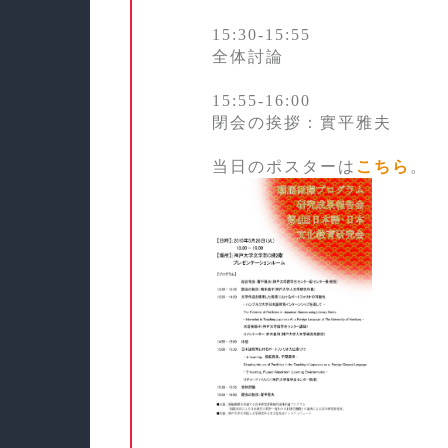
15:30‐15:55
全体討論
15:55‐16:00
閉会の挨拶：實平雅夫
当日のポスターは
こちら
。