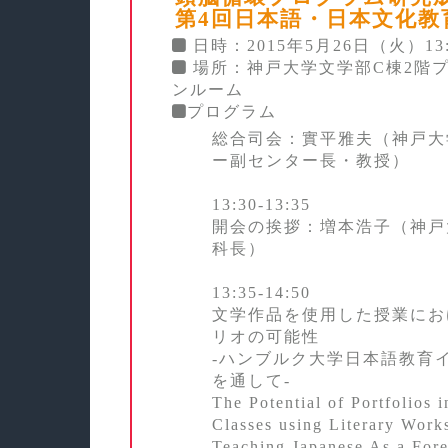
第4回日本語・日本文化教
日時：2015年5月26日（火）13:30
場所：神戸大学文学部C棟2階
ンルーム
プログラム
総合司会：實平雅夫（神戸大
ー副センター長・教授）
13:30‐13:35
開会の挨拶：増本浩子（神戸
科長）
13:35‐14:50
文学作品を使用した授業にお
リオの可能性
‐ハンブルク大学日本語教育
を通して‐
The Potential of Portfolios 
Classes using Literary Works
Teaching Japanese As a For