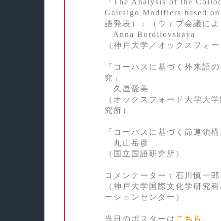
「The Analysis of the Colloc
Gairaigo Modifiers base
語発表）」（ウェブ会議によ
Anna Bordilovskaya
（神戸大学／オックスフォー
「コーパスに基づく外来語の
究」
久屋愛美
（オックスフォード大学大学
究所）
「コーパスに基づく節連鎖構
丸山岳彦
（国立国語研究所）
コメンテーター：石川慎一郎
（神戸大学国際文化学研究科
ーションセンター）
当日のポスターは
こちら
。