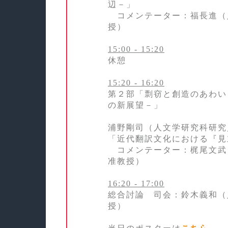
辺－」
コメンテーター：福長進（
授）
15:00 - 15:20
休憩
15:20 - 16:20
第２部「剽窃と創造のあわい
の新展望－」
浦野剛司（人文学研究科研究
「近代翻訳文化における『見
コメンテーター：梶尾文武
准教授）
16:20 - 17:00
総合討論 司会：鈴木義和（
授）