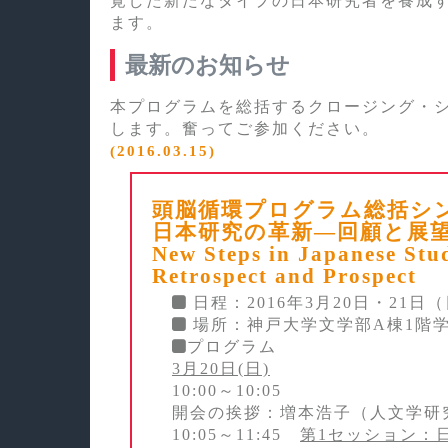
覚した新たなタイプの日本研究者を養成
ます。
最新のお知らせ
本プログラムを総括するクロージング・
します。奮ってご参加ください。
(2016.03.15)
頭脳循環プログラム総括シ
日本研究の革新―回顧と展
New Steps in Japanese Stud
Retrospect and Prospect
日程：2016年3月20日・21日
場所：神戸大学文学部A棟1階
プログラム
3月20日(日)
10:00～10:05
開会の挨拶：増本浩子（人文学研
10:05～11:45
第1セッション：