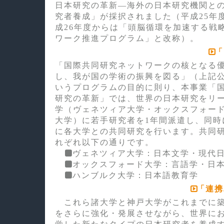
日本研究の革新―海外の日本研究機関と
究者養成」が採択されました（平成25年度
成26年度からは「頭脳循環を加速する戦
ワーク推進プログラム」と改称）。
「
「国際共同研究ネットワークの核となる
し、我が国の学術の振興を図る」（上記
いうプログラムの目的に則り、本事業「
研究の革新」では、世界の日本研究をリ
学（ヴェネツィア大学・オックスフォー
大学）に若手研究者を1年間派遣し、同時
に各大学との共同研究を行います。共同
れぞれ以下の通りです。
ヴェネツィア大学：日本文学・現代
オックスフォード大学：言語学・日
ハンブルク大学：日本語教育学
「連携
これら諸大学と神戸大学がこれまでに築
をさらに強化・発展させながら、世界に