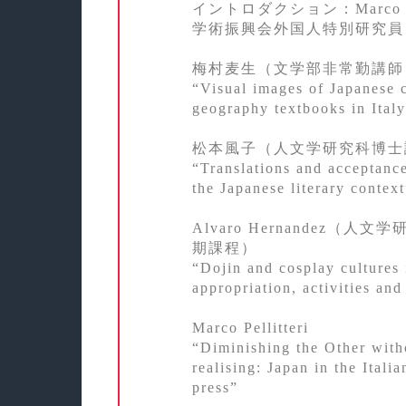
イントロダクション：Marco Pe
学術振興会外国人特別研究員
梅村麦生（文学部非常勤講師
“Visual images of Japanese c
geography textbooks in Ital
松本風子（人文学研究科博士
“Translations and acceptanc
the Japanese literary context
Alvaro Hernandez（人
期課程）
“Dojin and cosplay cultures 
appropriation, activities and
Marco Pellitteri
“Diminishing the Other with
realising: Japan in the Itali
press”