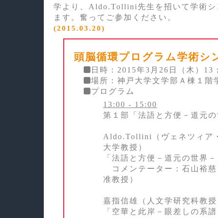
学より、Aldo.Tollini先生を招いて学
ます。奮ってご参加ください。
(2015.03.20)
頭脳循環プログラム学術シ
日時：2015年3月26日（木）13：
場所：神戸大学文学部Ａ棟１階
プログラム
13:00 - 15:00
第１部「法語と方便－道元の
Aldo.Tollini（ヴェネツ
大学教授）
「法語と方便－道元の世界－
コメンテーター：石山裕慈
准教授）
嘉指信雄（人文学研究科教授
「空華と此岸－眼差しの系譜