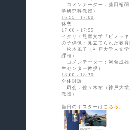
コメンテーター：藤田裕嗣
学研究科教授）
16:55 - 17:00
休憩
17:00 - 17:55
イタリア児童文学『ピノッキ
の子供像：見立てられた教育
松本風子（神戸大学人文学
課程）
コメンテーター：河合成雄
生センター教授）
18:00 - 18:30
全体討論
司会：佐々木祐（神戸大学
教授）
当日のポスターは
こちら
。