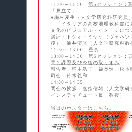
11:00～11:50
第5セッション：
「見立て」
●梅村麦生（人文学研究科研究員
「イタリアの高校地理教科書に
文化のビジュアル・イメージにつ
講評：トシオ・ミヤケ（ヴェネツ
授）、油井清光（人文学研究科教
11:50～13:00 昼食
13:00～14:30
第6セッション：
果と課題及び今後の取り組み
報告者：増本浩子、福長進、松本
司会：鈴木義和
14:30～14:35
閉会の挨拶：嘉指信雄（人文学研
インスティチュート長・教授）
当日のポスターはこちら。