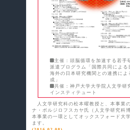
主催：頭脳循環を加速する若手
派遣プログラム「国際共同による
海外の日本研究機関との連携によ
成」
共催：神戸大学大学院人文学研
インスティテュート
人文学研究科の松本曜教授と、本事業の
ナ・ボルジロフスカヤ氏（人文学研究科
本事業の一環としてオックスフォード大
ます。
(2016.02.08)