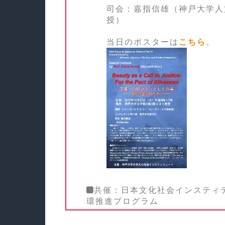
司会：嘉指信雄（神戸大学人
授）
当日のポスターは
こちら
。
共催：日本文化社会インスティ
環推進プログラム