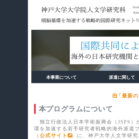
本事業について
派遣に関して
プログラム概要
事業運営体制
共同研究
募集要項
選抜方針・基準
派遣に関する諸手続・必
「最新の
本プログラムについて
独立行政法人日本学術振興会（JSPS）
環を加速する若手研究者戦略的海外派遣
（
公式サイト
）に、神戸大学人文学研究