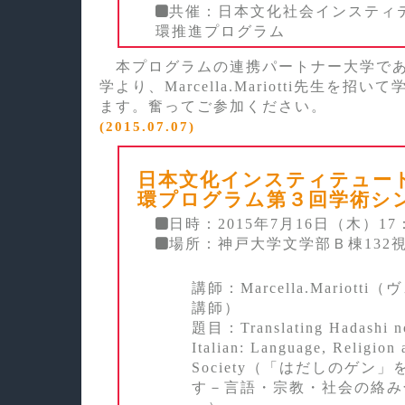
共催：日本文化社会インスティ
環推進プログラム
本プログラムの連携パートナー大学であ
学より、Marcella.Mariotti先生を招
ます。奮ってご参加ください。
(2015.07.07)
日本文化インスティテュー
環プログラム第３回学術シ
日時：2015年7月16日（木）17：
場所：神戸大学文学部Ｂ棟132
講師：Marcella.Mariott
講師）
題目：Translating Hadashi n
Italian: Language, Religion 
Society（「はだしのゲン
す－言語・宗教・社会の絡み