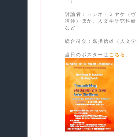
－）
討論者：トシオ・ミヤケ（ヴ
講師）ほか、人文学研究科研
など
総合司会：嘉指信雄（人文学
当日のポスターは
こちら
。