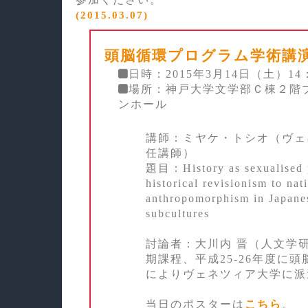
(2015.03.07)
頭脳循環プログラム学術講
日時：2015年3月14日（土）14：
場所：神戸大学文学部Ｃ棟２階
ンホール
講師：ミヤケ・トシオ（ヴェ
任講師）
題目：History as sexualised 
historical revisionism to nat
anthropomorphism in Japane
subcultures
討論者：大川内 晋（人文学
期課程、平成25-26年度に
によりヴェネツィア大学に派
当日のポスターは
こちら
。