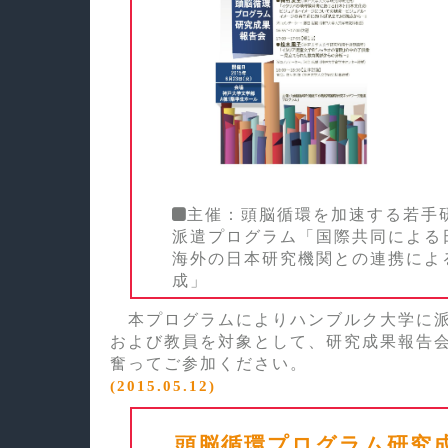
主催：頭脳循環を加速する若手
派遣プログラム「国際共同による
海外の日本研究機関との連携によ
成」
本プログラムによりハンブルク大学に派
および教員を対象として、研究成果報告
奮ってご参加ください。
(2015.05.12)
頭脳循環プログラム研究