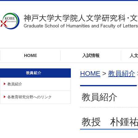
ロ
ー
カ
ル
ナ
ビ
ゲ
ー
HOME
入試情報
人
シ
ョ
ン
HOME
>
教員紹介
へ
教員紹介
ジ
ャ
教員紹介
各教育研究分野へのリンク
ン
プ
本
文
教授 朴鍾
へ
ジ