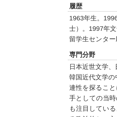
ャ
履歴
ン
プ
1963年生。1
士）。1997年
留学生センター
専門分野
日本近世文学、
韓国近代文学の
連性を探ること
手としての当時
も注目している