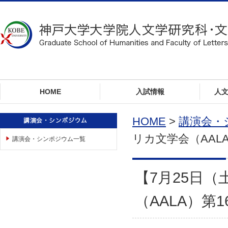
ロ
ー
カ
ル
ナ
ビ
ゲ
ー
HOME
入試情報
人
シ
ョ
ン
HOME
>
講演会・
へ
リカ文学会（AAL
講演会・シンポジウム一覧
ジ
ャ
ン
プ
【7月25日
本
文
（AALA）第
へ
ジ