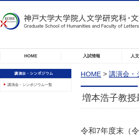
ロ
ー
カ
ル
ナ
ビ
ゲ
ー
HOME
入試情報
人
シ
ョ
ン
HOME
>
講演会・
へ
講演会・シンポジウム一覧
ジ
ャ
増本浩子教授
ン
プ
本
文
へ
令和7年度末（令
ジ