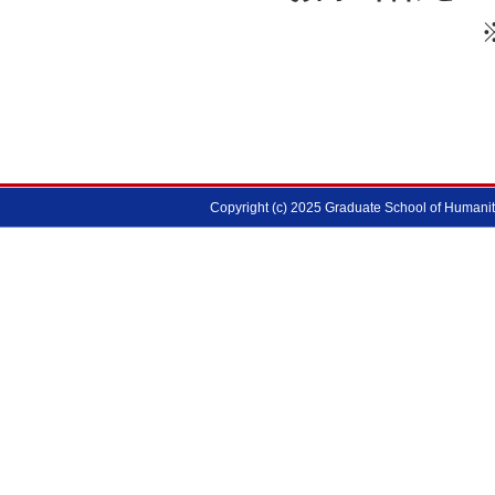
※[AT]を
Copyright (c) 2025 Graduate School of Humanitie