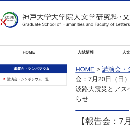
ロ
ー
カ
ル
ナ
ビ
ゲ
ー
HOME
入試情報
人
シ
ョ
ン
HOME
>
講演会・
へ
会：7月20日（日
講演会・シンポジウム一覧
ジ
ャ
淡路大震災とアス
ン
らせ
プ
本
文
へ
【報告会：7月
ジ