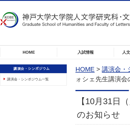
ロ
ー
カ
ル
ナ
ビ
ゲ
ー
HOME
入試情報
人
シ
ョ
ン
HOME
>
講演会・
へ
ォシェ先生講演会
講演会・シンポジウム一覧
ジ
ャ
ン
プ
【10月31
本
文
のお知らせ
へ
ジ