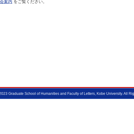
会案内
をご覧ください。
 2023 Graduate School of Humanities and Faculty of Letters, Kobe University. All Ri