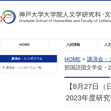
ロ
ー
カ
ル
ナ
ビ
ゲ
ー
HOME
入試情報
人
シ
ョ
ン
HOME
>
講演会・
へ
部国語国文学会・2
講演会・シンポジウム一覧
ジ
ャ
ン
プ
【8月27日
本
文
2023年度
へ
ジ