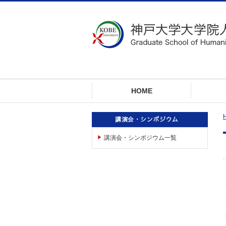
ロ
ー
カ
ル
ナ
ビ
ゲ
ー
HOME
シ
ョ
ン
へ
講演会・シンポジウム一覧
ジ
ャ
ン
プ
本
文
へ
ジ