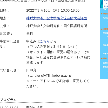
Kobe-NINJAL言語学コロキウム「日本語研究の最前線2」
日時：
2022年3 ⽉10⽇（⽊）13:00-18:00
場所：
神⼾⼤学瀧川記念学術交流会館⼤会議室
共催：
神⼾⼤学⼈⽂学研究科・国⽴国語研究所
参加費：
無料
事前申し込み
申込みは
こちら
から
制：
（申し込み期限：3 ⽉9 ⽇（⽔））
（オンライン開催に変更の場合あり。その
場合、申し込みに登録されたアドレス宛に
連絡します）
問い合わせ：
⽥中真⼀
（tanaka-s[AT]lit.kobe-u.ac.jp）
※メールアドレスの[AT]は@に変更してく
ださい。
プログラム
13:00-13:05
開催の挨拶