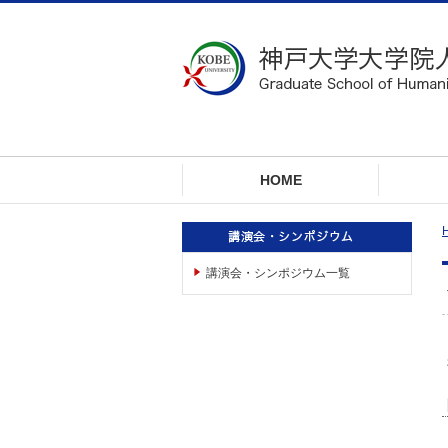
ロ
ー
カ
ル
ナ
ビ
ゲ
ー
HOME
シ
ョ
ン
へ
講演会・シンポジウム一覧
ジ
ャ
ン
プ
本
文
へ
ジ