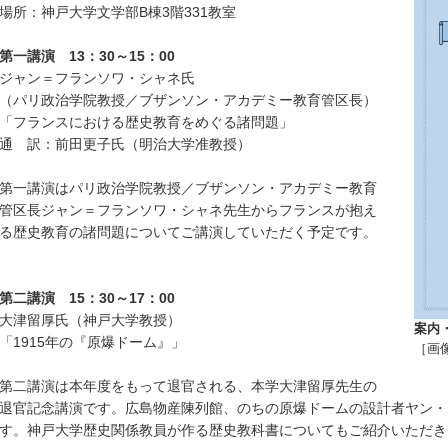
場所：神戸大学文学部B棟3階331教室
第一講演 13：30～15：00
ジャン＝フランソワ・シャネ氏
（パリ政治学院教授／ブザンソン・アカデミー教育管区長）
「フランスにおける歴史教育をめぐる諸問題」
通 訳：前田更子氏（明治大学准教授）
第一講演はパリ政治学院教授／ブザンソン・アカデミー教育
管区長ジャン＝フランソワ・シャネ先生からフランスが抱え
る歴史教育の諸問題についてご講演していただく予定です。
第二講演 15：30～17：00
大津留厚氏（神戸大学教授）
案内
「1915年の『原爆ドーム』」
［画
第二講演は本年度をもって退官される、本学大津留厚先生の
退官記念講演です。広島物産陳列館、のちの原爆ドームの設計者ヤン・
す。神戸大学歴史関係教員が作る歴史教科書についてもご紹介いただき