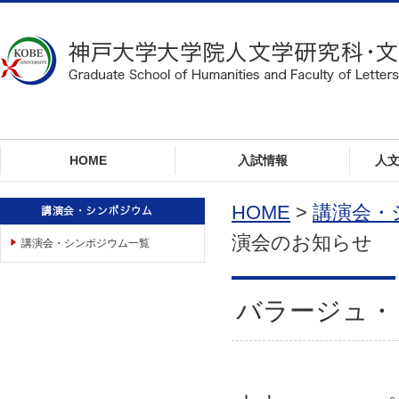
ロ
ー
カ
ル
ナ
ビ
ゲ
ー
HOME
入試情報
人
シ
ョ
ン
HOME
>
講演会・
へ
演会のお知らせ
講演会・シンポジウム一覧
ジ
ャ
ン
プ
バラージュ・
本
文
へ
ジ