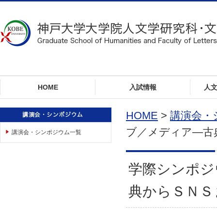
ロ
ー
カ
ル
ナ
ビ
ゲ
ー
HOME
入試情報
人
シ
ョ
ン
HOME
>
講演会・
へ
ブ／メディア―古
講演会・シンポジウム一覧
ジ
ャ
ン
プ
学際シンポジ
本
文
典からＳＮＳ
へ
ジ