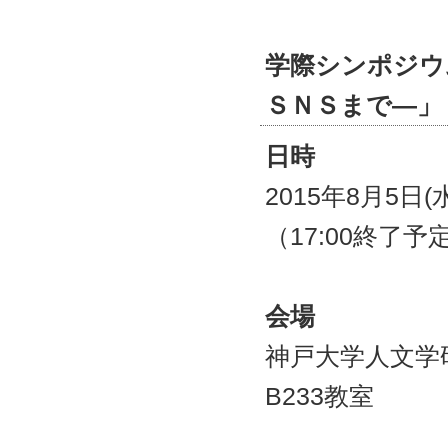
学際シンポジウ
ＳＮＳまで―」
日時
2015年8月5日(水
（17:00終了予
会場
神戸大学人文学
B233教室