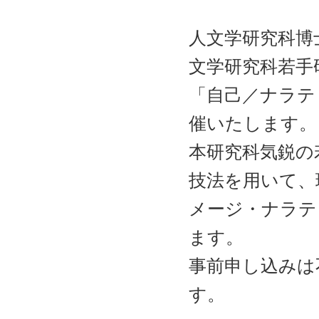
ャ
ン
プ
人文学研究科博
文学研究科若手
「自己／ナラテ
催いたします。
本研究科気鋭の
技法を用いて、
メージ・ナラテ
ます。
事前申し込みは
す。