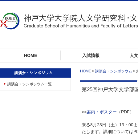
ロ
ー
カ
ル
ナ
ビ
ゲ
ー
HOME
入試情報
人
シ
ョ
ン
HOME
>
講演会・シンポジウム
>
へ
講演会・シンポジウム一覧
ジ
第25回神戸大学文学部
ャ
ン
プ
本
>>
案内・ポスター
（PDF）
文
来る8月23日（土）13：0
へ
たします。詳細についてはP
ジ