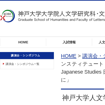
ロ
ー
カ
ル
ナ
ビ
ゲ
ー
HOME
入試情報
人
シ
ョ
ン
HOME
>
講演会・
へ
ンスティテュート キ
講演会・シンポジウム一覧
ジ
ャ
Japanese S
ン
に」
プ
本
文
へ
神戸大学人文
ジ